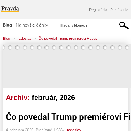
Registrácia
Prihlásenie
Blog
Najnovšie články
Najčítanejšie články
Blog
>
radoslav
>
Čo povedal Trump premiérovi Ficovi.
Najkomentovanejšie články
Zoznam blogov
Komerčné blogy
Archív:
február, 2026
Čo povedal Trump premiérovi Fi
4. februára 2026, Prečítané 1 936x,
radoslav