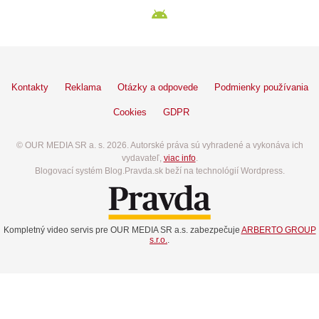
Kontakty
Reklama
Otázky a odpovede
Podmienky používania
Cookies
GDPR
© OUR MEDIA SR a. s. 2026. Autorské práva sú vyhradené a vykonáva ich
vydavateľ,
viac info
.
Blogovací systém Blog.Pravda.sk beží na technológií Wordpress.
Kompletný video servis pre OUR MEDIA SR a.s. zabezpečuje
ARBERTO GROUP
s.r.o.
.