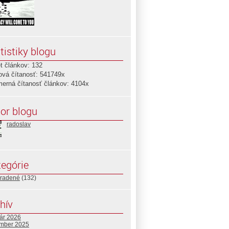
tistiky blogu
t článkov: 132
ová čítanosť: 541749x
merná čítanosť článkov: 4104x
or blogu
radoslav
egórie
radené
(132)
hív
uár 2026
mber 2025