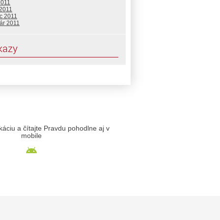
2011
 2011
c 2011
ár 2011
kazy
likáciu a čítajte Pravdu pohodlne aj v
mobile