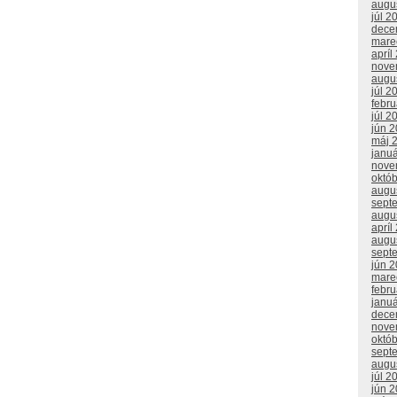
augu
júl 2
dece
mare
apríl
nove
augu
júl 2
febr
júl 2
jún 
máj 
janu
nove
októ
augu
sept
augu
apríl
augu
sept
jún 
mare
febr
janu
dece
nove
októ
sept
augu
júl 2
jún 