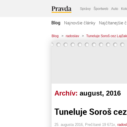
Správy
Športweb
Auto
Kok
Blog
Najnovšie články
Najčítanejšie č
Blog
>
radoslav
>
Tuneluje Soroš cez Lajčak
Archív:
august, 2016
Tuneluje Soroš cez
25. augusta 2016, Prečítané 19 671x,
rados