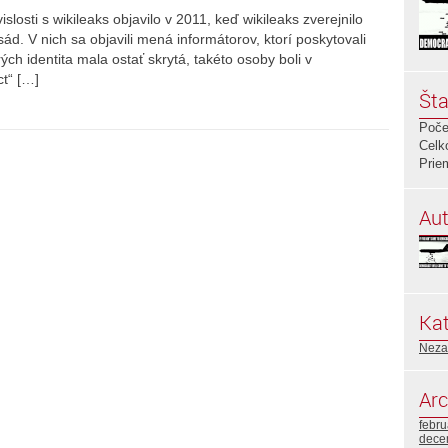
slosti s wikileaks objavilo v 2011, keď wikileaks zverejnilo
d. V nich sa objavili mená informátorov, ktorí poskytovali
h identita mala ostať skrytá, takéto osoby boli v
ct“ […]
Šta
Poče
Celk
Prie
Aut
Kat
Neza
Arc
febr
dece