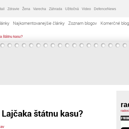
tail
Zdravie
Žena
Varecha
Záhrada
Užitočná
Video
DefenceNews
lánky
Najkomentovanejšie články
Zoznam blogov
Komerčné blog
a štátnu kasu?
ra
 Lajčaka štátnu kasu?
rados
lav