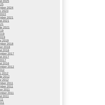
st 2025
025
mber 2024
c 2023
 2022
mber 2021
st 2021
021
uár 2021
019
2019
2019
ár 2019
mber 2018
ber 2018
st 2018
ember 2017
st 2017
 2017
st 2016
ember 2012
2012
c 2012
uár 2012
ár 2012
mber 2011
mber 2011
ber 2011
ember 2011
st 2011
011
2011