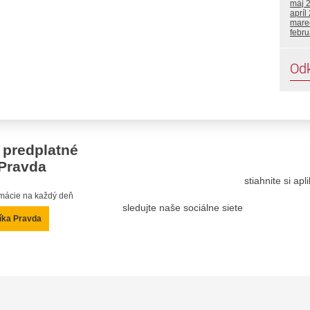
máj 
apríl
mare
febru
Od
 predplatné
Pravda
stiahnite si ap
ormácie na každý deň
sledujte naše sociálne siete
íka Pravda