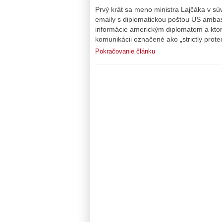
Prvý krát sa meno ministra Lajčáka v súvi
emaily s diplomatickou poštou US ambasá
informácie americkým diplomatom a ktorýc
komunikácii označené ako „strictly prote
Pokračovanie článku