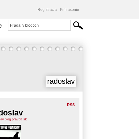
Registrácia
Prihlásenie
y
radoslav
RSS
doslav
lav.blog.pravda.sk